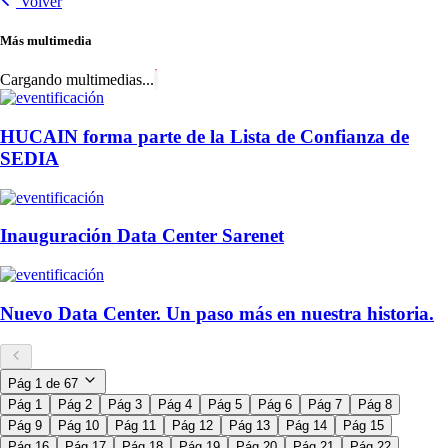
Volver
Más multimedia
Cargando multimedias...
HUCAIN forma parte de la Lista de Confianza de
SEDIA
Inauguración Data Center Sarenet
Nuevo Data Center. Un paso más en nuestra historia.
Pág
1
de
67
Pág 1
Pág 2
Pág 3
Pág 4
Pág 5
Pág 6
Pág 7
Pág 8
Pág 9
Pág 10
Pág 11
Pág 12
Pág 13
Pág 14
Pág 15
Pág 16
Pág 17
Pág 18
Pág 19
Pág 20
Pág 21
Pág 22