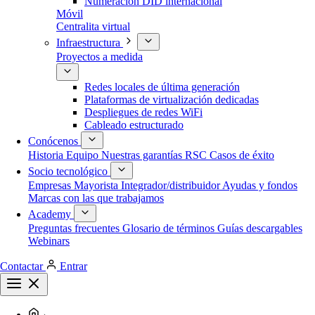
Numeración DID internacional
Móvil
Centralita virtual
Infraestructura
Proyectos a medida
Redes locales de última generación
Plataformas de virtualización dedicadas
Despliegues de redes WiFi
Cableado estructurado
Conócenos
Historia
Equipo
Nuestras garantías
RSC
Casos de éxito
Socio tecnológico
Empresas
Mayorista
Integrador/distribuidor
Ayudas y fondos
Marcas con las que trabajamos
Academy
Preguntas frecuentes
Glosario de términos
Guías descargables
Webinars
Contactar
Entrar