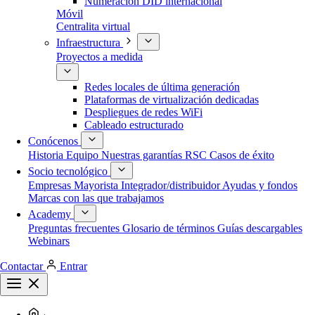
Numeración DID internacional
Móvil
Centralita virtual
Infraestructura
Proyectos a medida
Redes locales de última generación
Plataformas de virtualización dedicadas
Despliegues de redes WiFi
Cableado estructurado
Conócenos
Historia
Equipo
Nuestras garantías
RSC
Casos de éxito
Socio tecnológico
Empresas
Mayorista
Integrador/distribuidor
Ayudas y fondos
Marcas con las que trabajamos
Academy
Preguntas frecuentes
Glosario de términos
Guías descargables
Webinars
Contactar
Entrar