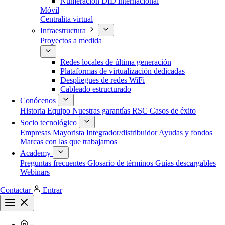
Numeración DID internacional
Móvil
Centralita virtual
Infraestructura
Proyectos a medida
Redes locales de última generación
Plataformas de virtualización dedicadas
Despliegues de redes WiFi
Cableado estructurado
Conócenos
Historia
Equipo
Nuestras garantías
RSC
Casos de éxito
Socio tecnológico
Empresas
Mayorista
Integrador/distribuidor
Ayudas y fondos
Marcas con las que trabajamos
Academy
Preguntas frecuentes
Glosario de términos
Guías descargables
Webinars
Contactar
Entrar