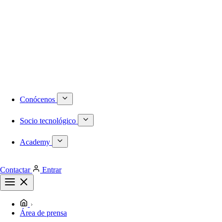
Numeración DID internacional
Móvil
Centralita virtual
Infraestructura
Proyectos a medida
Redes locales de última generación
Plataformas de virtualización dedicadas
Despliegues de redes WiFi
Cableado estructurado
Conócenos
Socio tecnológico
Academy
Contactar
Entrar
Área de prensa