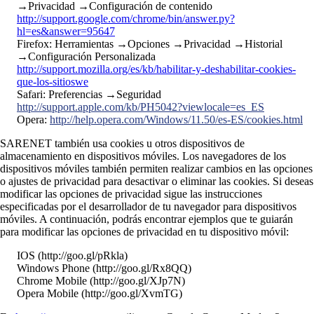
→Privacidad →Configuración de contenido
http://support.google.com/chrome/bin/answer.py?
hl=es&answer=95647
Firefox: Herramientas →Opciones →Privacidad →Historial
→Configuración Personalizada
http://support.mozilla.org/es/kb/habilitar-y-deshabilitar-cookies-
que-los-sitioswe
Safari: Preferencias →Seguridad
http://support.apple.com/kb/PH5042?viewlocale=es_ES
Opera:
http://help.opera.com/Windows/11.50/es-ES/cookies.html
SARENET también usa cookies u otros dispositivos de
almacenamiento en dispositivos móviles. Los navegadores de los
dispositivos móviles también permiten realizar cambios en las opciones
o ajustes de privacidad para desactivar o eliminar las cookies. Si deseas
modificar las opciones de privacidad sigue las instrucciones
especificadas por el desarrollador de tu navegador para dispositivos
móviles. A continuación, podrás encontrar ejemplos que te guiarán
para modificar las opciones de privacidad en tu dispositivo móvil:
IOS (http://goo.gl/pRkla)
Windows Phone (http://goo.gl/Rx8QQ)
Chrome Mobile (http://goo.gl/XJp7N)
Opera Mobile (http://goo.gl/XvmTG)