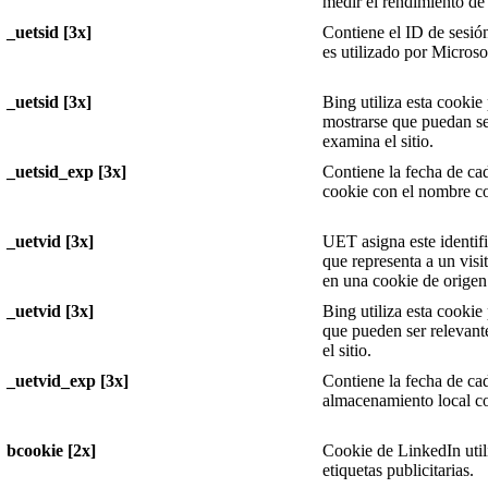
medir el rendimiento de
_uetsid [3x]
Contiene el ID de sesión
es utilizado por Microso
_uetsid [3x]
Bing utiliza esta cooki
mostrarse que puedan ser
examina el sitio.
_uetsid_exp [3x]
Contiene la fecha de ca
cookie con el nombre co
_uetvid [3x]
UET asigna este identif
que representa a un vis
en una cookie de origen
_uetvid [3x]
Bing utiliza esta cookie
que pueden ser relevante
el sitio.
_uetvid_exp [3x]
Contiene la fecha de ca
almacenamiento local c
bcookie [2x]
Cookie de LinkedIn util
etiquetas publicitarias.