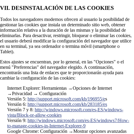
VII. DESINSTALACIÓN DE LAS COOKIES
Todos los navegadores modernos ofrecen al usuario la posibilidad de
gestionar las cookies que instala un determinado sitio web, obtener
información relativa a la duración de las mismas y la posibilidad de
eliminarlas. Para desactivar, restringir, bloquear o eliminar las cookies,
el usuario deberá modificar la configuración del navegador que utilice
en su terminal, ya sea ordenador o termina móvil (smartphone o
Tablet).
Estos ajustes se encuentran, por lo general, en las "Opciones" o el
menú "Preferencias" del navegador elegido. A continuación,
encontrarás una lista de enlaces que te proporcionarán ayuda para
cambiar la configuración de las cookies:
Internet Explorer: Herramientas →Opciones de Internet
→Privacidad → Configuración
Versión 5:
http://support.microsoft.com/kb/196955/e
s
Versión 6:
http://support.microsoft.com/kb/283185/es
Versión 7 y 8:
http://windows.microsoft.com/es-ES/windows-
vista/Block-or-allow-cookies
Versión 9:
http://windows.microsoft.com/es-ES/windows7/How-
to-manage-cookies-in-Internet-Explorer-9
Google Chrome: Configuración →Mostrar opciones avanzadas