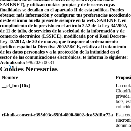
SARENET), y utilizan cookies propias y de terceros cuyas
finalidades se detallan en el apartado II de esta política. Puedes
obtener más información y configurar tus preferencias accediendo
desde el icono huella presente siempre en la web. SARENET, en
cumplimiento de lo previsto en el artículo 22.2 de la Ley 34/2002,
de 11 de julio, de servicios de la sociedad de la información y de
comercio electrónico (LSSICE), modificada por el Real Decreto-
Ley 13/2012, de 30 de marzo, que traspone al ordenamiento
jurídico español la Directiva 2002/58/CE, relativa al tratamiento
de los datos personales y a la protección de la intimidad en el
sector de las comunicaciones electrónicas, te informa lo siguiente:
Actualizado:
9/8/2026 00:31
Cookies Necesarias
Nombre
Propósi
__cf_bm [16x]
La cook
Cloudfl
privada.
bots, es
coincide
cf-bulk-consent-c395d03c-65fd-4890-8602-dca52dfbc72a
Esta coo
sincroni
dominio