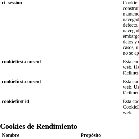
ci_session
Cookie 
construi
mantener
navegado
defecto,
navegado
embargo
datos y 
casos, u
no se ap
cookiefirst-consent
Esta coo
web. Ust
fácilmen
cookiefirst-consent
Esta coo
web. Ust
fácilmen
cookiefirst-id
Esta coo
CookieFi
web.
Cookies de Rendimiento
Nombre
Propósito