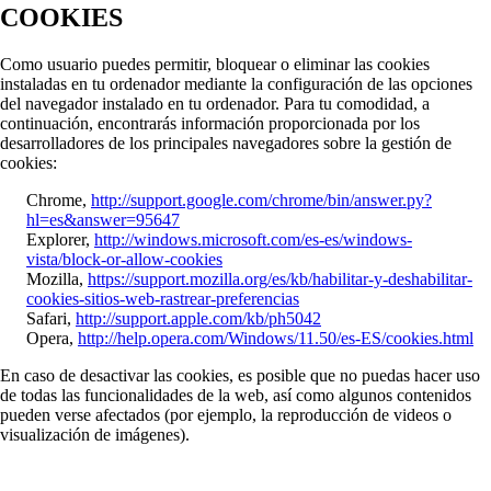
COOKIES
Como usuario puedes permitir, bloquear o eliminar las cookies
instaladas en tu ordenador mediante la configuración de las opciones
del navegador instalado en tu ordenador. Para tu comodidad, a
continuación, encontrarás información proporcionada por los
desarrolladores de los principales navegadores sobre la gestión de
cookies:
Chrome,
http://support.google.com/chrome/bin/answer.py?
hl=es&answer=95647
Explorer,
http://windows.microsoft.com/es-es/windows-
vista/block-or-allow-cookies
Mozilla,
https://support.mozilla.org/es/kb/habilitar-y-deshabilitar-
cookies-sitios-web-rastrear-preferencias
Safari,
http://support.apple.com/kb/ph5042
Opera,
http://help.opera.com/Windows/11.50/es-ES/cookies.html
En caso de desactivar las cookies, es posible que no puedas hacer uso
de todas las funcionalidades de la web, así como algunos contenidos
pueden verse afectados (por ejemplo, la reproducción de videos o
visualización de imágenes).