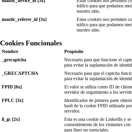
mautic_device_id [5x]
Estas cookies nos permiten con
tráfico para que podamos medi
nuestro sitio.
mautic_referer_id [3x]
Estas cookies nos permiten con
tráfico para que podamos medi
nuestro sitio.
Cookies Funcionales
Nombre
Propósito
_grecaptcha
Necesario para que funcione el cap
para evitar la suplantación de identi
_GRECAPTCHA
Necesario para que el captcha func
para evitar la suplantación de identi
FPID [6x]
El valor se utiliza como ID de cliente
servidor de seguimiento a los servid
FPLC [3x]
Identificador de primera parte obte
hash de la cookie FPID utilizada por 
servidor.
li_gc [2x]
Esta es una cookie de LinkedIn y se 
consentimiento de los visitantes con
para fines no esenciales.