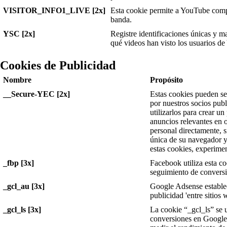
VISITOR_INFO1_LIVE [2x]
Esta cookie permite a YouTube comp
banda.
YSC [2x]
Registre identificaciones únicas y m
qué videos han visto los usuarios d
Cookies de Publicidad
Nombre
Propósito
__Secure-YEC [2x]
Estas cookies pueden ser
por nuestros socios pub
utilizarlos para crear un
anuncios relevantes en 
personal directamente, s
única de su navegador y 
estas cookies, experime
_fbp [3x]
Facebook utiliza esta co
seguimiento de conversi
_gcl_au [3x]
Google Adsense estable
publicidad 'entre sitios 
_gcl_ls [3x]
La cookie “_gcl_ls” se u
conversiones en Googl