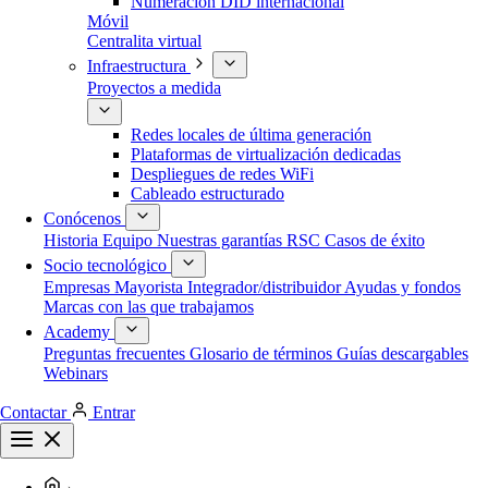
Numeración DID internacional
Móvil
Centralita virtual
Infraestructura
Proyectos a medida
Redes locales de última generación
Plataformas de virtualización dedicadas
Despliegues de redes WiFi
Cableado estructurado
Conócenos
Historia
Equipo
Nuestras garantías
RSC
Casos de éxito
Socio tecnológico
Empresas
Mayorista
Integrador/distribuidor
Ayudas y fondos
Marcas con las que trabajamos
Academy
Preguntas frecuentes
Glosario de términos
Guías descargables
Webinars
Contactar
Entrar