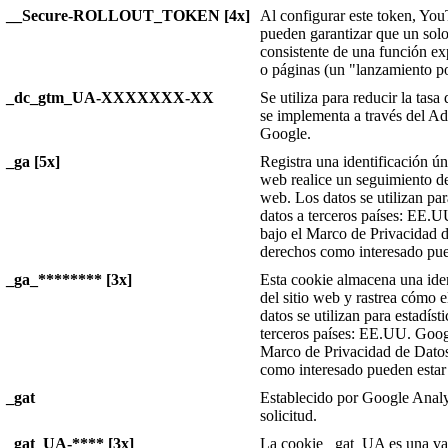
__Secure-ROLLOUT_TOKEN [4x]
Al configurar este token, You
pueden garantizar que un solo
consistente de una función ex
o páginas (un "lanzamiento p
_dc_gtm_UA-XXXXXXX-XX
Se utiliza para reducir la tasa
se implementa a través del Ad
Google.
_ga [5x]
Registra una identificación úni
web realice un seguimiento de c
web. Los datos se utilizan par
datos a terceros países: EE.U
bajo el Marco de Privacidad d
derechos como interesado pue
_ga_******** [3x]
Esta cookie almacena una iden
del sitio web y rastrea cómo el
datos se utilizan para estadíst
terceros países: EE.UU. Googl
Marco de Privacidad de Datos
como interesado pueden estar
_gat
Establecido por Google Analyt
solicitud.
_gat_UA-**** [3x]
La cookie _gat_UA es una var