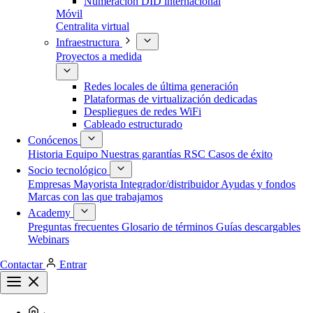
Numeración DID internacional
Móvil
Centralita virtual
Infraestructura
Proyectos a medida
Redes locales de última generación
Plataformas de virtualización dedicadas
Despliegues de redes WiFi
Cableado estructurado
Conócenos
Historia
Equipo
Nuestras garantías
RSC
Casos de éxito
Socio tecnológico
Empresas
Mayorista
Integrador/distribuidor
Ayudas y fondos
Marcas con las que trabajamos
Academy
Preguntas frecuentes
Glosario de términos
Guías descargables
Webinars
Contactar
Entrar