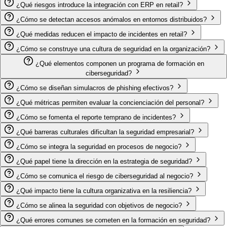
¿Qué riesgos introduce la integración con ERP en retail?
¿Cómo se detectan accesos anómalos en entornos distribuidos?
¿Qué medidas reducen el impacto de incidentes en retail?
¿Cómo se construye una cultura de seguridad en la organización?
¿Qué elementos componen un programa de formación en
ciberseguridad?
¿Cómo se diseñan simulacros de phishing efectivos?
¿Qué métricas permiten evaluar la concienciación del personal?
¿Cómo se fomenta el reporte temprano de incidentes?
¿Qué barreras culturales dificultan la seguridad empresarial?
¿Cómo se integra la seguridad en procesos de negocio?
¿Qué papel tiene la dirección en la estrategia de seguridad?
¿Cómo se comunica el riesgo de ciberseguridad al negocio?
¿Qué impacto tiene la cultura organizativa en la resiliencia?
¿Cómo se alinea la seguridad con objetivos de negocio?
¿Qué errores comunes se cometen en la formación en seguridad?