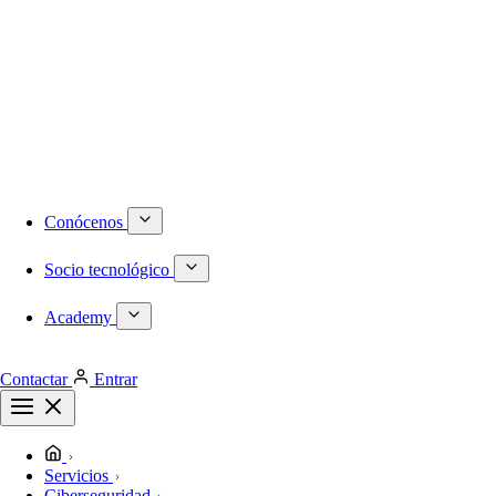
Numeración DID internacional
Móvil
Centralita virtual
Infraestructura
Proyectos a medida
Redes locales de última generación
Plataformas de virtualización dedicadas
Despliegues de redes WiFi
Cableado estructurado
Conócenos
Socio tecnológico
Academy
Contactar
Entrar
Servicios
Ciberseguridad