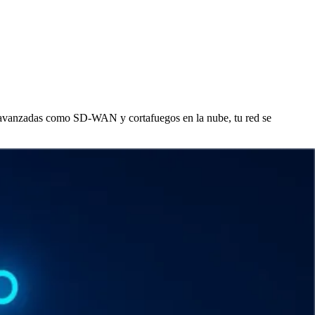
as avanzadas como SD-WAN y cortafuegos en la nube, tu red se