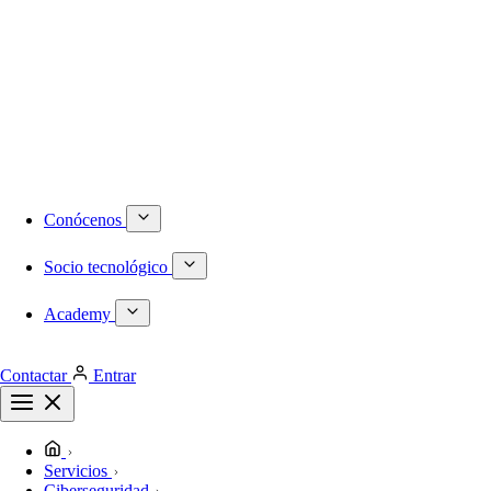
Numeración DID internacional
Móvil
Centralita virtual
Infraestructura
Proyectos a medida
Redes locales de última generación
Plataformas de virtualización dedicadas
Despliegues de redes WiFi
Cableado estructurado
Conócenos
Socio tecnológico
Academy
Contactar
Entrar
Servicios
Ciberseguridad