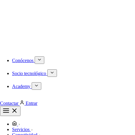
Numeración DID internacional
Móvil
Centralita virtual
Infraestructura
Proyectos a medida
Redes locales de última generación
Plataformas de virtualización dedicadas
Despliegues de redes WiFi
Cableado estructurado
Conócenos
Socio tecnológico
Academy
Contactar
Entrar
Servicios
Conectividad