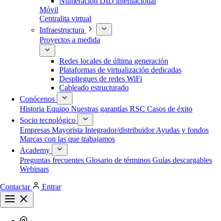
Numeración DID internacional
Móvil
Centralita virtual
Infraestructura
Proyectos a medida
Redes locales de última generación
Plataformas de virtualización dedicadas
Despliegues de redes WiFi
Cableado estructurado
Conócenos
Historia
Equipo
Nuestras garantías
RSC
Casos de éxito
Socio tecnológico
Empresas
Mayorista
Integrador/distribuidor
Ayudas y fondos
Marcas con las que trabajamos
Academy
Preguntas frecuentes
Glosario de términos
Guías descargables
Webinars
Contactar
Entrar