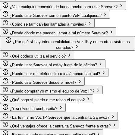
¿Vale cualquier conexión de banda ancha para usar Sarevoz?
¿Puedo usar Sarevoz con un punto WiFi cualquiera?
¿Cómo se tarifican las llamadas a móviles?
¿Desde dónde me pueden llamar a mi número Sarevoz?
¿Por qué sí hay interoperabilidad en Voz IP y no en otros sistemas
cerrados?
¿Qué códecs utiliza el servicio?
¿Puedo usar Sarevoz si estoy fuera de la oficina?
¿Puedo usar mi teléfono fijo o inalámbrico habitual?
¿Puedo usar Sarevoz desde el móvil?
¿Puedo comprar yo mismo el equipo de Voz IP?
¿Qué hago si pierdo o me roban el equipo?
¿Y si olvido la contraseña?
¿Es lo mismo Voz IP Sarevoz que la centralita Sarevoz?
¿Qué ventajas ofrece la centralita Sarevoz frente a otras?
¿Es complicado cambiar a una centralita virtual?