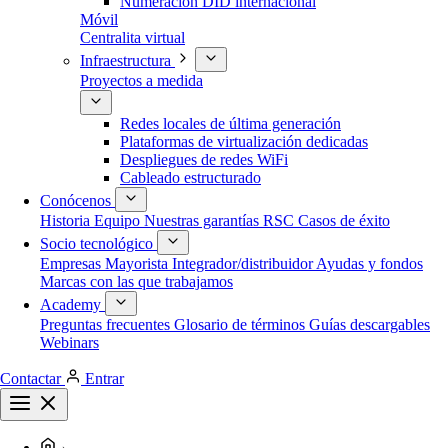
Numeración DID internacional
Móvil
Centralita virtual
Infraestructura
Proyectos a medida
Redes locales de última generación
Plataformas de virtualización dedicadas
Despliegues de redes WiFi
Cableado estructurado
Conócenos
Historia
Equipo
Nuestras garantías
RSC
Casos de éxito
Socio tecnológico
Empresas
Mayorista
Integrador/distribuidor
Ayudas y fondos
Marcas con las que trabajamos
Academy
Preguntas frecuentes
Glosario de términos
Guías descargables
Webinars
Contactar
Entrar