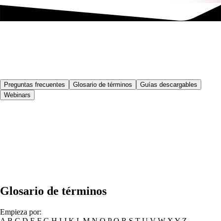
Preguntas frecuentes
Glosario de términos
Guías descargables
Webinars
Glosario de términos
Empieza por:
A
B
C
D
E
F
G
H
I
J
K
L
M
N
O
P
Q
R
S
T
U
V
W
X
Y
Z