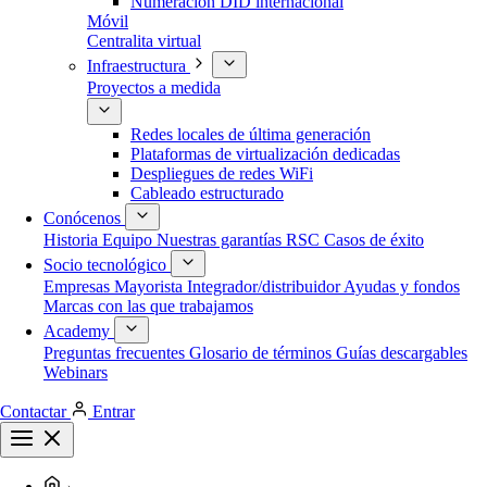
Numeración DID internacional
Móvil
Centralita virtual
Infraestructura
Proyectos a medida
Redes locales de última generación
Plataformas de virtualización dedicadas
Despliegues de redes WiFi
Cableado estructurado
Conócenos
Historia
Equipo
Nuestras garantías
RSC
Casos de éxito
Socio tecnológico
Empresas
Mayorista
Integrador/distribuidor
Ayudas y fondos
Marcas con las que trabajamos
Academy
Preguntas frecuentes
Glosario de términos
Guías descargables
Webinars
Contactar
Entrar