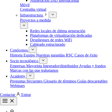
Numeración DID internacional
Móvil
Centralita virtual
Infraestructura
Proyectos a medida
Redes locales de última generación
Plataformas de virtualización dedicadas
Despliegues de redes WiFi
Cableado estructurado
Conócenos
Historia
Equipo
Nuestras garantías
RSC
Casos de éxito
Socio tecnológico
Empresas
Mayorista
Integrador/distribuidor
Ayudas y fondos
Marcas con las que trabajamos
Academy
Preguntas frecuentes
Glosario de términos
Guías descargables
Webinars
Contactar
Entrar