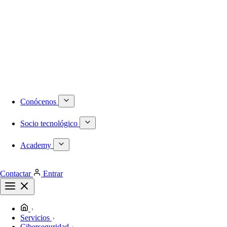
Numeración DID internacional
Móvil
Centralita virtual
Infraestructura
Proyectos a medida
Redes locales de última generación
Plataformas de virtualización dedicadas
Despliegues de redes WiFi
Cableado estructurado
Conócenos
Socio tecnológico
Academy
Contactar
Entrar
Servicios
Ciberseguridad