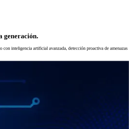
ma generación.
 con inteligencia artificial avanzada, detección proactiva de amenazas