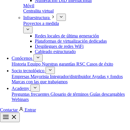
Numeración DID internacional
Móvil
Centralita virtual
Infraestructura
Proyectos a medida
Redes locales de última generación
Plataformas de virtualización dedicadas
Despliegues de redes WiFi
Cableado estructurado
Conócenos
Historia
Equipo
Nuestras garantías
RSC
Casos de éxito
Socio tecnológico
Empresas
Mayorista
Integrador/distribuidor
Ayudas y fondos
Marcas con las que trabajamos
Academy
Preguntas frecuentes
Glosario de términos
Guías descargables
Webinars
Contactar
Entrar