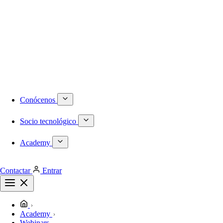
Numeración DID internacional
Móvil
Centralita virtual
Infraestructura
Proyectos a medida
Redes locales de última generación
Plataformas de virtualización dedicadas
Despliegues de redes WiFi
Cableado estructurado
Conócenos
Socio tecnológico
Academy
Contactar
Entrar
Academy
Webinars