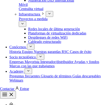
Numeración DID internacional
Móvil
Centralita virtual
Infraestructura
Proyectos a medida
Redes locales de última generación
Plataformas de virtualización dedicadas
Despliegues de redes WiFi
Cableado estructurado
Conócenos
Historia
Equipo
Nuestras garantías
RSC
Casos de éxito
Socio tecnológico
Empresas
Mayorista
Integrador/distribuidor
Ayudas y fondos
Marcas con las que trabajamos
Academy
Preguntas frecuentes
Glosario de términos
Guías descargables
Webinars
Contactar
Entrar