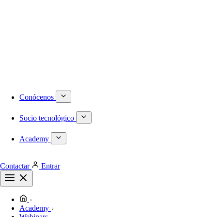
Numeración DID internacional
Móvil
Centralita virtual
Infraestructura
Proyectos a medida
Redes locales de última generación
Plataformas de virtualización dedicadas
Despliegues de redes WiFi
Cableado estructurado
Conócenos
Socio tecnológico
Academy
Contactar
Entrar
Academy
Webinars