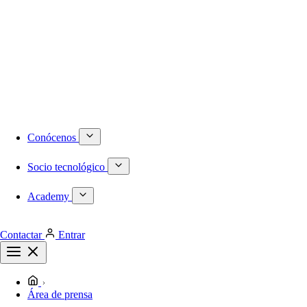
Numeración DID internacional
Móvil
Centralita virtual
Infraestructura
Proyectos a medida
Redes locales de última generación
Plataformas de virtualización dedicadas
Despliegues de redes WiFi
Cableado estructurado
Conócenos
Socio tecnológico
Academy
Contactar
Entrar
Área de prensa