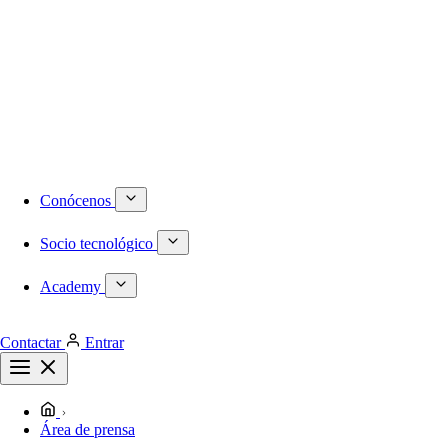
Numeración DID internacional
Móvil
Centralita virtual
Infraestructura
Proyectos a medida
Redes locales de última generación
Plataformas de virtualización dedicadas
Despliegues de redes WiFi
Cableado estructurado
Conócenos
Socio tecnológico
Academy
Contactar
Entrar
Área de prensa