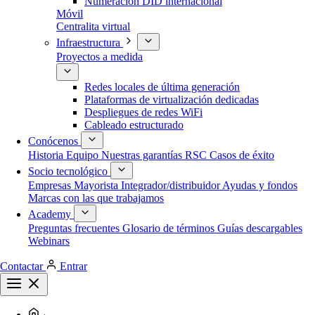
Numeración DID internacional
Móvil
Centralita virtual
Infraestructura
Proyectos a medida
Redes locales de última generación
Plataformas de virtualización dedicadas
Despliegues de redes WiFi
Cableado estructurado
Conócenos
Historia
Equipo
Nuestras garantías
RSC
Casos de éxito
Socio tecnológico
Empresas
Mayorista
Integrador/distribuidor
Ayudas y fondos
Marcas con las que trabajamos
Academy
Preguntas frecuentes
Glosario de términos
Guías descargables
Webinars
Contactar
Entrar