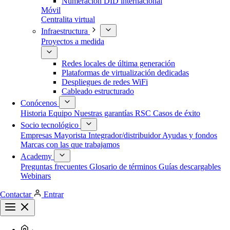
Numeración DID internacional
Móvil
Centralita virtual
Infraestructura
Proyectos a medida
Redes locales de última generación
Plataformas de virtualización dedicadas
Despliegues de redes WiFi
Cableado estructurado
Conócenos
Historia
Equipo
Nuestras garantías
RSC
Casos de éxito
Socio tecnológico
Empresas
Mayorista
Integrador/distribuidor
Ayudas y fondos
Marcas con las que trabajamos
Academy
Preguntas frecuentes
Glosario de términos
Guías descargables
Webinars
Contactar
Entrar