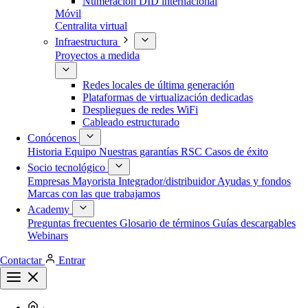
Numeración DID internacional
Móvil
Centralita virtual
Infraestructura
Proyectos a medida
Redes locales de última generación
Plataformas de virtualización dedicadas
Despliegues de redes WiFi
Cableado estructurado
Conócenos
Historia
Equipo
Nuestras garantías
RSC
Casos de éxito
Socio tecnológico
Empresas
Mayorista
Integrador/distribuidor
Ayudas y fondos
Marcas con las que trabajamos
Academy
Preguntas frecuentes
Glosario de términos
Guías descargables
Webinars
Contactar
Entrar