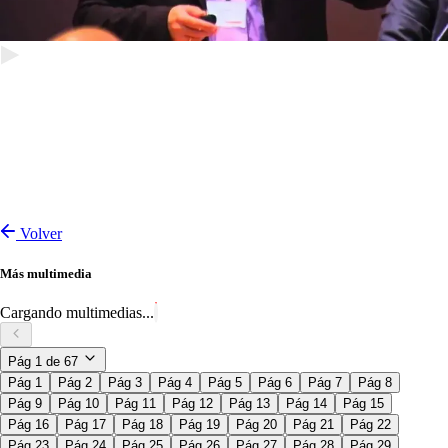
Volver
Más multimedia
Cargando multimedias...
Pág
1
de
67
Pág 1
Pág 2
Pág 3
Pág 4
Pág 5
Pág 6
Pág 7
Pág 8
Pág 9
Pág 10
Pág 11
Pág 12
Pág 13
Pág 14
Pág 15
Pág 16
Pág 17
Pág 18
Pág 19
Pág 20
Pág 21
Pág 22
Pág 23
Pág 24
Pág 25
Pág 26
Pág 27
Pág 28
Pág 29