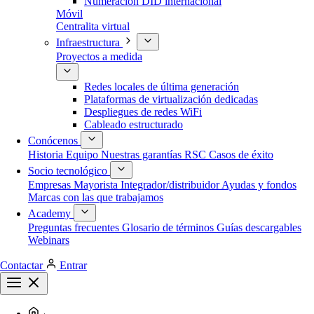
Numeración DID internacional
Móvil
Centralita virtual
Infraestructura
Proyectos a medida
Redes locales de última generación
Plataformas de virtualización dedicadas
Despliegues de redes WiFi
Cableado estructurado
Conócenos
Historia
Equipo
Nuestras garantías
RSC
Casos de éxito
Socio tecnológico
Empresas
Mayorista
Integrador/distribuidor
Ayudas y fondos
Marcas con las que trabajamos
Academy
Preguntas frecuentes
Glosario de términos
Guías descargables
Webinars
Contactar
Entrar