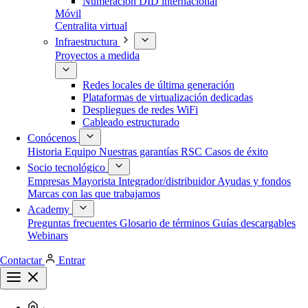
Numeración DID internacional
Móvil
Centralita virtual
Infraestructura
Proyectos a medida
Redes locales de última generación
Plataformas de virtualización dedicadas
Despliegues de redes WiFi
Cableado estructurado
Conócenos
Historia
Equipo
Nuestras garantías
RSC
Casos de éxito
Socio tecnológico
Empresas
Mayorista
Integrador/distribuidor
Ayudas y fondos
Marcas con las que trabajamos
Academy
Preguntas frecuentes
Glosario de términos
Guías descargables
Webinars
Contactar
Entrar