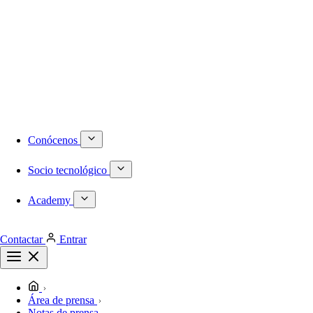
Numeración DID internacional
Móvil
Centralita virtual
Infraestructura
Proyectos a medida
Redes locales de última generación
Plataformas de virtualización dedicadas
Despliegues de redes WiFi
Cableado estructurado
Conócenos
Socio tecnológico
Academy
Contactar
Entrar
Área de prensa
Notas de prensa