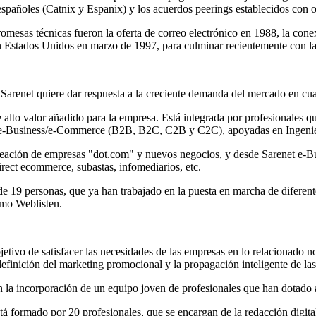
s españoles (Catnix y Espanix) y los acuerdos peerings establecidos con 
esas técnicas fueron la oferta de correo electrónico en 1988, la conexi
n Estados Unidos en marzo de 1997, para culminar recientemente con la 
 Sarenet quiere dar respuesta a la creciente demanda del mercado en cu
alto valor añadido para la empresa. Está integrada por profesionales que
) y e-Business/e-Commerce (B2B, B2C, C2B y C2C), apoyadas en Ingenie
reación de empresas "dot.com" y nuevos negocios, y desde Sarenet e-Bus
irect ecommerce, subastas, infomediarios, etc.
de 19 personas, que ya han trabajado en la puesta en marcha de diferen
omo Weblisten.
objetivo de satisfacer las necesidades de las empresas en lo relacionado
a definición del marketing promocional y la propagación inteligente de l
, con la incorporación de un equipo joven de profesionales que han dotad
formado por 20 profesionales, que se encargan de la redacción digital, d