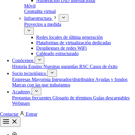
Numeración DID internacional
Móvil
Centralita virtual
Infraestructura
Proyectos a medida
Redes locales de última generación
Plataformas de virtualización dedicadas
Despliegues de redes WiFi
Cableado estructurado
Conócenos
Historia
Equipo
Nuestras garantías
RSC
Casos de éxito
Socio tecnológico
Empresas
Mayorista
Integrador/distribuidor
Ayudas y fondos
Marcas con las que trabajamos
Academy
Preguntas frecuentes
Glosario de términos
Guías descargables
Webinars
Contactar
Entrar