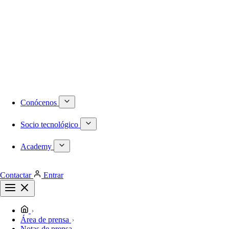
Numeración DID internacional
Móvil
Centralita virtual
Infraestructura
Proyectos a medida
Redes locales de última generación
Plataformas de virtualización dedicadas
Despliegues de redes WiFi
Cableado estructurado
Conócenos
Socio tecnológico
Academy
Contactar
Entrar
Área de prensa
Notas de prensa