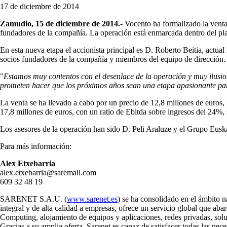
17 de diciembre de 2014
Zamudio, 15 de diciembre de 2014.-
Vocento ha formalizado la venta
fundadores de la compañía. La operación está enmarcada dentro del plan 
En esta nueva etapa el accionista principal es D. Roberto Beitia, actua
socios fundadores de la compañía y miembros del equipo de dirección.
"
Estamos muy contentos con el desenlace de la operación y muy ilusio
prometen hacer que los próximos años sean una etapa apasionante pa
La venta se ha llevado a cabo por un precio de 12,8 millones de euros,
17,8 millones de euros, con un ratio de Ebitda sobre ingresos del 24%, s
Los asesores de la operación han sido D. Peli Araluze y el Grupo Euska
Para más información:
Alex Etxebarria
alex.etxebarria@saremail.com
609 32 48 19
SARENET S.A.U. (
www.sarenet.es
) se ha consolidado en el ámbito n
integral y de alta calidad a empresas, ofrece un servicio global que aba
Computing, alojamiento de equipos y aplicaciones, redes privadas, soluci
Gracias a su amplia oferta, Sarenet es capaz de satisfacer todas las nec