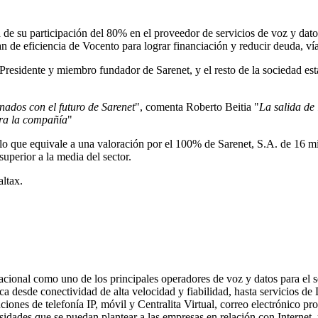
 de su participación del 80% en el proveedor de servicios de voz y dat
de eficiencia de Vocento para lograr financiación y reducir deuda, vía 
l Presidente y miembro fundador de Sarenet, y el resto de la sociedad es
nados con el futuro de Sarenet
", comenta Roberto Beitia "
La salida de 
ra la compañía
"
 lo que equivale a una valoración por el 100% de Sarenet, S.A. de 16 mi
uperior a la media del sector.
ltax.
acional como uno de los principales operadores de voz y datos para el s
rca desde conectividad de alta velocidad y fiabilidad, hasta servicios d
ones de telefonía IP, móvil y Centralita Virtual, correo electrónico pro
esidades que se puedan plantear a las empresas en relación con Internet,