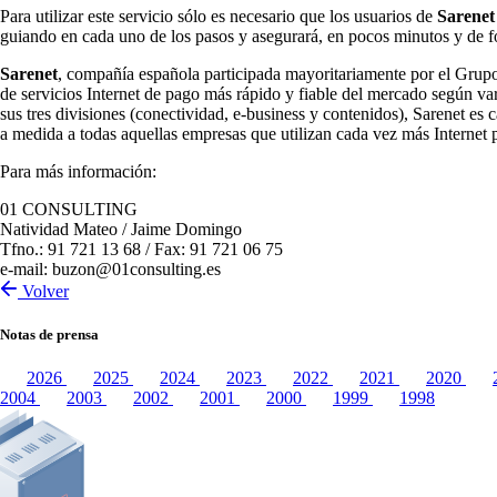
Para utilizar este servicio sólo es necesario que los usuarios de
Sarenet
guiando en cada uno de los pasos y asegurará, en pocos minutos y de fo
Sarenet
, compañía española participada mayoritariamente por el Grupo 
de servicios Internet de pago más rápido y fiable del mercado según va
sus tres divisiones (conectividad, e-business y contenidos), Sarenet es 
a medida a todas aquellas empresas que utilizan cada vez más Internet 
Para más información:
01 CONSULTING
Natividad Mateo / Jaime Domingo
Tfno.: 91 721 13 68 / Fax: 91 721 06 75
e-mail: buzon@01consulting.es
Volver
Notas de prensa
2026
2025
2024
2023
2022
2021
2020
2004
2003
2002
2001
2000
1999
1998