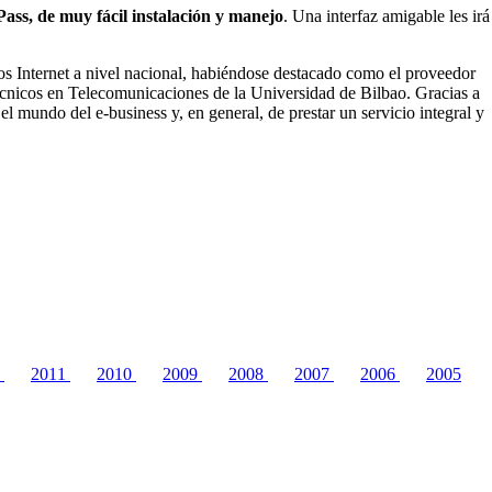
Pass, de muy fácil instalación y manejo
. Una interfaz amigable les irá
os Internet a nivel nacional, habiéndose destacado como el proveedor
 Técnicos en Telecomunicaciones de la Universidad de Bilbao. Gracias a
l mundo del e-business y, en general, de prestar un servicio integral y
2
2011
2010
2009
2008
2007
2006
2005