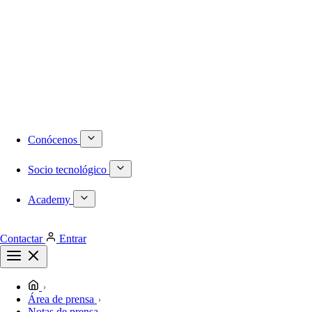
Numeración DID internacional
Móvil
Centralita virtual
Infraestructura
Proyectos a medida
Redes locales de última generación
Plataformas de virtualización dedicadas
Despliegues de redes WiFi
Cableado estructurado
Conócenos
Socio tecnológico
Academy
Contactar
Entrar
Área de prensa
Notas de prensa