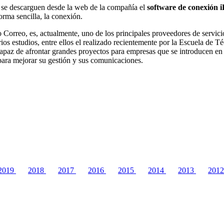
se descarguen desde la web de la compañía el
software de conexión i
rma sencilla, la conexión.
Correo, es, actualmente, uno de los principales proveedores de servici
rios estudios, entre ellos el realizado recientemente por la Escuela de
capaz de afrontar grandes proyectos para empresas que se introducen en e
para mejorar su gestión y sus comunicaciones.
2019
2018
2017
2016
2015
2014
2013
201