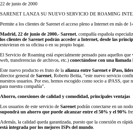
22 de junio de 2000
SARENET LANZA SU NUEVO SERVICIO DE ROAMING INT
Permite a los clientes de Sarenet el acceso pleno a Internet en más de 1
Madrid, 22 de junio de 2000.- Sarenet
, compañía española especializ
los clientes de Sarenet podrán acceder a Internet, desde las princ
estuvieran en su oficina o en su propio hogar.
El Servicio de Roaming está especialmente pensado para aquellos que vi
web, transferencias de archivos, etc.)
conectándose con una llamada l
Este nuevo producto es fruto de la
alianza entre Sarenet e iPass, lí
director general de
Sarenet
, Roberto Beitia, "este nuevo servicio conf
nuestros usuarios. Por eso, hemos escogido como socio a iPASS, que nos 
para nuestra compañía".
Ahorro, conexiones de calidad y comodidad, principales ventajas
Los usuarios de este servicio de
Sarenet
podrán conectarse en un nodo d
supondrá un ahorro que puede alcanzar entre el 50% y el 90%
fre
Además, la calidad queda garantizada, puesto que la conexión es rápida
está integrada por los mejores ISPs del mundo
.