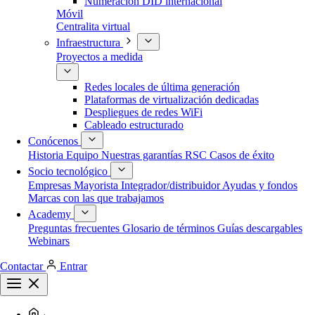
Numeración DID internacional
Móvil
Centralita virtual
Infraestructura
Proyectos a medida
Redes locales de última generación
Plataformas de virtualización dedicadas
Despliegues de redes WiFi
Cableado estructurado
Conócenos
Historia
Equipo
Nuestras garantías
RSC
Casos de éxito
Socio tecnológico
Empresas
Mayorista
Integrador/distribuidor
Ayudas y fondos
Marcas con las que trabajamos
Academy
Preguntas frecuentes
Glosario de términos
Guías descargables
Webinars
Contactar
Entrar