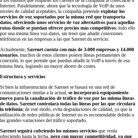
a los minutos que emplean los clientes de la compañía al conectarse a
Internet. Paralelamente, ahora que la tecnología de VoIP da unos
niveles de calidad aceptables, la compañía pretende
explotar los
servicios de voz soportados por la misma red que transporta
datos, ofreciendo unos servicios de voz alternativos para aquellas
rutas donde se puedan ofrecer precios más competitivos
; todo ello
por una misma línea voz-datos, sin tener que añadir conexiones
telefónicas en las empresas a las que Sarenet da servicio.
Actualmente,
Sarenet cuenta con más de 3.000 empresas y 14.000
usuarios
, muchos de estos clientes poseen líneas permanentes de
conexión, lo que permite que puedan añadir la VoIP a través de esa
misma línea, logrando un mayor ahorro de costes.
Estructura y servicios
Si bien la infraestructura de Sarenet se basará en una red de
comunicaciones similar a la actual,
se incorporará equipamiento
nuevo para la canalización de tráfico de voz por las misma líneas
de datos. Sarenet controlará todas las líneas por las que circulará
la telefonía
; de este modo, evita degradaciones de calidad, ya que la
utilización de redes públicas de Internet no es recomendable debido a
las grandes variaciones del tráfico soportado.
Sarenet seguirá cubriendo los mismos servicios
que venía
ofreciendo hasta la fecha,
pero con mayor competitividad, ya que