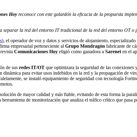
iones Hoy
reconoce con este galardón la eficacia de la propuesta imple
 separar la red del entorno IT tradicional de la red del entorno OT o 
s
), el operador de voz y datos y servicios de alojamiento, especializa
 firma empresarial perteneciente al
Grupo Mondragón
fabricante de cám
 revista
Comunicaciones Hoy
eligió como ganadora a
Sarenet
en el a
ión de sus
redes IT/OT
que optimizara la seguridad de las conexiones y
 dinámica para evitar usos indebidos en la red y la propagación de vir
alelamente, se instaló equipamiento de seguridad con tecnología Fortinet
emotos.
 solución de mayor calidad y más fiable, evitando de esta forma la para
erramienta de monitorización que analiza el tráfico crítico que pasa por