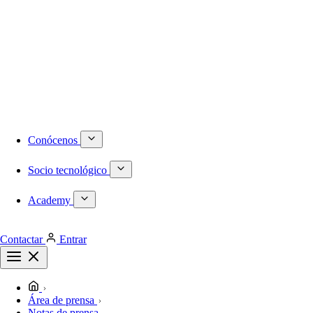
Numeración DID internacional
Móvil
Centralita virtual
Infraestructura
Proyectos a medida
Redes locales de última generación
Plataformas de virtualización dedicadas
Despliegues de redes WiFi
Cableado estructurado
Conócenos
Socio tecnológico
Academy
Contactar
Entrar
Área de prensa
Notas de prensa