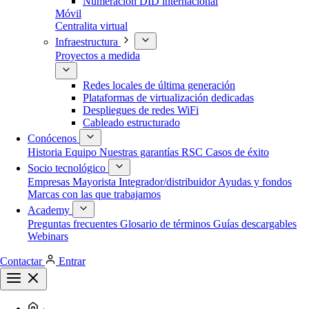
Numeración DID internacional
Móvil
Centralita virtual
Infraestructura
Proyectos a medida
Redes locales de última generación
Plataformas de virtualización dedicadas
Despliegues de redes WiFi
Cableado estructurado
Conócenos
Historia
Equipo
Nuestras garantías
RSC
Casos de éxito
Socio tecnológico
Empresas
Mayorista
Integrador/distribuidor
Ayudas y fondos
Marcas con las que trabajamos
Academy
Preguntas frecuentes
Glosario de términos
Guías descargables
Webinars
Contactar
Entrar