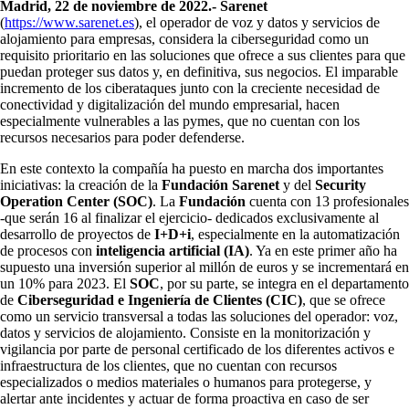
Madrid, 22 de noviembre de 2022.- Sarenet
(
https://www.sarenet.es
), el operador de voz y datos y servicios de
alojamiento para empresas, considera la ciberseguridad como un
requisito prioritario en las soluciones que ofrece a sus clientes para que
puedan proteger sus datos y, en definitiva, sus negocios. El imparable
incremento de los ciberataques junto con la creciente necesidad de
conectividad y digitalización del mundo empresarial, hacen
especialmente vulnerables a las pymes, que no cuentan con los
recursos necesarios para poder defenderse.
En este contexto la compañía ha puesto en marcha dos importantes
iniciativas: la creación de la
Fundación Sarenet
y del
Security
Operation Center (SOC)
. La
Fundación
cuenta con 13 profesionales
-que serán 16 al finalizar el ejercicio- dedicados exclusivamente al
desarrollo de proyectos de
I+D+i
, especialmente en la automatización
de procesos con
inteligencia artificial (IA)
. Ya en este primer año ha
supuesto una inversión superior al millón de euros y se incrementará en
un 10% para 2023. El
SOC
, por su parte, se integra en el departamento
de
Ciberseguridad e Ingeniería de Clientes (CIC)
, que se ofrece
como un servicio transversal a todas las soluciones del operador: voz,
datos y servicios de alojamiento. Consiste en la monitorización y
vigilancia por parte de personal certificado de los diferentes activos e
infraestructura de los clientes, que no cuentan con recursos
especializados o medios materiales o humanos para protegerse, y
alertar ante incidentes y actuar de forma proactiva en caso de ser