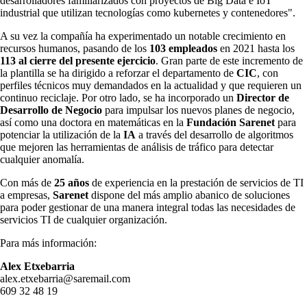
desarrolladores familiarizados con proyectos de Big Data e IoT
industrial que utilizan tecnologías como kubernetes y contenedores".
A su vez la compañía ha experimentado un notable crecimiento en
recursos humanos, pasando de los
103 empleados
en 2021 hasta los
113 al cierre del presente ejercicio
. Gran parte de este incremento de
la plantilla se ha dirigido a reforzar el departamento de
CIC
, con
perfiles técnicos muy demandados en la actualidad y que requieren un
continuo reciclaje. Por otro lado, se ha incorporado un
Director de
Desarrollo de Negocio
para impulsar los nuevos planes de negocio,
así como una doctora en matemáticas en la
Fundación Sarenet
para
potenciar la utilización de la
IA
a través del desarrollo de algoritmos
que mejoren las herramientas de análisis de tráfico para detectar
cualquier anomalía.
Con más de
25 años
de experiencia en la prestación de servicios de TI
a empresas,
Sarenet
dispone del más amplio abanico de soluciones
para poder gestionar de una manera integral todas las necesidades de
servicios TI de cualquier organización.
Para más información:
Alex Etxebarria
alex.etxebarria@saremail.com
609 32 48 19