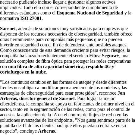
necesario pudiendo incluso llegar a gestionar algunos activos
implicados. Todo ello con el correspondiente cumplimiento de
diferentes estándares como el
Esquema Nacional de Seguridad
y la
normativa
ISO 27001
.
Sarenet
, además de soluciones muy sofisticadas para empresas que
disponen de los recursos necesarios de ciberseguridad, también ofrece
otras herramientas para compañías más pequeñas que no pueden
invertir en seguridad con el fin de defenderse ante posibles ataques.
Como consecuencia de esta demanda creciente para evitar riesgos, la
compañía ha lanzado recientemente el servicio
Fibra Segura+
, una
solución completa de fibra óptica para proteger las redes corporativas
con
una fibra de alta capacidad simétrica, respaldo 4G y
cortafuegos en la nube
.
"Los continuos cambios en las formas de ataque y desde diferentes
frentes nos obligan a modificar permanentemente los modelos y las
estrategias de ciberseguridad para estar protegidos", reconoce
Jon
Arberas, director general de Sarenet
. Para lograr la mejor
ciberdefensa, la compañía se apoya en fabricantes de primer nivel en el
sector, tanto en la segmentación de las redes, como para el control de
accesos, la aplicación de la IA en el control de flujos de red o en las
soluciones avanzadas de los endpoints. "Nos gusta sentirnos parte de la
plantilla de TI de los clientes para que ellos puedan centrarse en su
negocio", concluye
Arberas
.