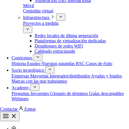
Numeración DID internacional
Móvil
Centralita virtual
Infraestructura
Proyectos a medida
Redes locales de última generación
Plataformas de virtualización dedicadas
Despliegues de redes WiFi
Cableado estructurado
Conócenos
Historia
Equipo
Nuestras garantías
RSC
Casos de éxito
Socio tecnológico
Empresas
Mayorista
Integrador/distribuidor
Ayudas y fondos
Marcas con las que trabajamos
Academy
Preguntas frecuentes
Glosario de términos
Guías descargables
Webinars
Contactar
Entrar