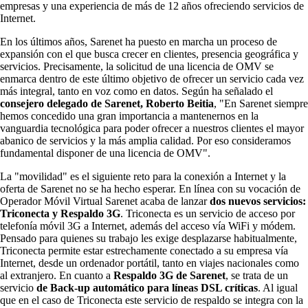
empresas y una experiencia de más de 12 años ofreciendo servicios de
Internet.
En los últimos años, Sarenet ha puesto en marcha un proceso de
expansión con el que busca crecer en clientes, presencia geográfica y
servicios. Precisamente, la solicitud de una licencia de OMV se
enmarca dentro de este último objetivo de ofrecer un servicio cada vez
más integral, tanto en voz como en datos. Según ha señalado el
consejero delegado de Sarenet, Roberto Beitia
, "En Sarenet siempre
hemos concedido una gran importancia a mantenernos en la
vanguardia tecnológica para poder ofrecer a nuestros clientes el mayor
abanico de servicios y la más amplia calidad. Por eso consideramos
fundamental disponer de una licencia de OMV".
La "movilidad" es el siguiente reto para la conexión a Internet y la
oferta de Sarenet no se ha hecho esperar. En línea con su vocación de
Operador Móvil Virtual Sarenet acaba de lanzar
dos nuevos servicios:
Triconecta y Respaldo 3G
. Triconecta es un servicio de acceso por
telefonía móvil 3G a Internet, además del acceso vía WiFi y módem.
Pensado para quienes su trabajo les exige desplazarse habitualmente,
Triconecta permite estar estrechamente conectado a su empresa vía
Internet, desde un ordenador portátil, tanto en viajes nacionales como
al extranjero. En cuanto a
Respaldo 3G de Sarenet
, se trata de un
servicio
de Back-up automático para líneas DSL críticas
. Al igual
que en el caso de Triconecta este servicio de respaldo se integra con la