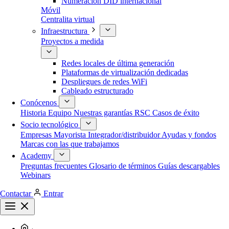
Numeración DID internacional
Móvil
Centralita virtual
Infraestructura
Proyectos a medida
Redes locales de última generación
Plataformas de virtualización dedicadas
Despliegues de redes WiFi
Cableado estructurado
Conócenos
Historia
Equipo
Nuestras garantías
RSC
Casos de éxito
Socio tecnológico
Empresas
Mayorista
Integrador/distribuidor
Ayudas y fondos
Marcas con las que trabajamos
Academy
Preguntas frecuentes
Glosario de términos
Guías descargables
Webinars
Contactar
Entrar