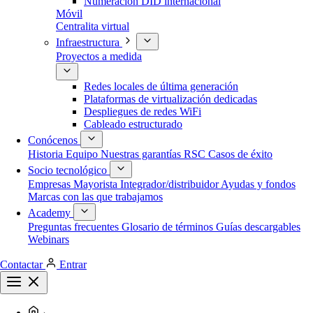
Numeración DID internacional
Móvil
Centralita virtual
Infraestructura
Proyectos a medida
Redes locales de última generación
Plataformas de virtualización dedicadas
Despliegues de redes WiFi
Cableado estructurado
Conócenos
Historia
Equipo
Nuestras garantías
RSC
Casos de éxito
Socio tecnológico
Empresas
Mayorista
Integrador/distribuidor
Ayudas y fondos
Marcas con las que trabajamos
Academy
Preguntas frecuentes
Glosario de términos
Guías descargables
Webinars
Contactar
Entrar