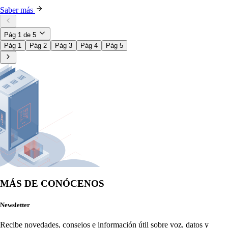
Saber más
Pág
1
de
5
Pág 1
Pág 2
Pág 3
Pág 4
Pág 5
MÁS DE CONÓCENOS
Newsletter
Recibe novedades, consejos e información útil sobre voz, datos y 