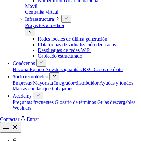
Numeración DID internacional
Móvil
Centralita virtual
Infraestructura
Proyectos a medida
Redes locales de última generación
Plataformas de virtualización dedicadas
Despliegues de redes WiFi
Cableado estructurado
Conócenos
Historia
Equipo
Nuestras garantías
RSC
Casos de éxito
Socio tecnológico
Empresas
Mayorista
Integrador/distribuidor
Ayudas y fondos
Marcas con las que trabajamos
Academy
Preguntas frecuentes
Glosario de términos
Guías descargables
Webinars
Contactar
Entrar