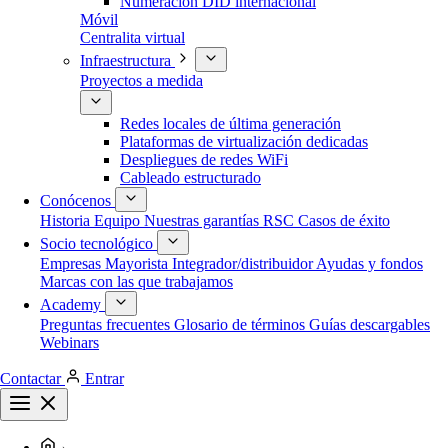
Numeración DID internacional
Móvil
Centralita virtual
Infraestructura
Proyectos a medida
Redes locales de última generación
Plataformas de virtualización dedicadas
Despliegues de redes WiFi
Cableado estructurado
Conócenos
Historia
Equipo
Nuestras garantías
RSC
Casos de éxito
Socio tecnológico
Empresas
Mayorista
Integrador/distribuidor
Ayudas y fondos
Marcas con las que trabajamos
Academy
Preguntas frecuentes
Glosario de términos
Guías descargables
Webinars
Contactar
Entrar