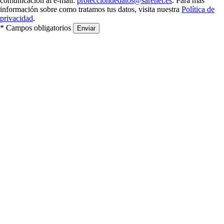
comunicación al e-mail:
protecciondedatos@sarenet.es
. Para más
información sobre como tratamos tus datos, visita nuestra
Política de
privacidad
.
* Campos obligatorios
Enviar