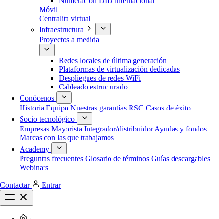
Numeración DID internacional
Móvil
Centralita virtual
Infraestructura
Proyectos a medida
Redes locales de última generación
Plataformas de virtualización dedicadas
Despliegues de redes WiFi
Cableado estructurado
Conócenos
Historia
Equipo
Nuestras garantías
RSC
Casos de éxito
Socio tecnológico
Empresas
Mayorista
Integrador/distribuidor
Ayudas y fondos
Marcas con las que trabajamos
Academy
Preguntas frecuentes
Glosario de términos
Guías descargables
Webinars
Contactar
Entrar