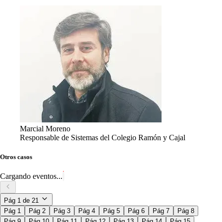
Marcial Moreno
Responsable de Sistemas del Colegio Ramón y Cajal
Otros casos
Cargando eventos...
Pág
1
de
21
Pág 1
Pág 2
Pág 3
Pág 4
Pág 5
Pág 6
Pág 7
Pág 8
Pág 9
Pág 10
Pág 11
Pág 12
Pág 13
Pág 14
Pág 15