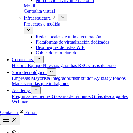
Numeración DID internacional
Móvil
Centralita virtual
Infraestructura
Proyectos a medida
Redes locales de última generación
Plataformas de virtualización dedicadas
Despliegues de redes WiFi
Cableado estructurado
Conócenos
Historia
Equipo
Nuestras garantías
RSC
Casos de éxito
Socio tecnológico
Empresas
Mayorista
Integrador/distribuidor
Ayudas y fondos
Marcas con las que trabajamos
Academy
Preguntas frecuentes
Glosario de términos
Guías descargables
Webinars
Contactar
Entrar