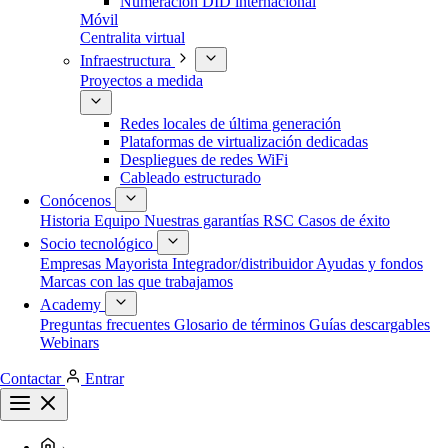
Numeración DID internacional
Móvil
Centralita virtual
Infraestructura
Proyectos a medida
Redes locales de última generación
Plataformas de virtualización dedicadas
Despliegues de redes WiFi
Cableado estructurado
Conócenos
Historia
Equipo
Nuestras garantías
RSC
Casos de éxito
Socio tecnológico
Empresas
Mayorista
Integrador/distribuidor
Ayudas y fondos
Marcas con las que trabajamos
Academy
Preguntas frecuentes
Glosario de términos
Guías descargables
Webinars
Contactar
Entrar