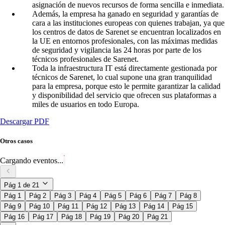
asignación de nuevos recursos de forma sencilla e inmediata.
Además, la empresa ha ganado en seguridad y garantías de
cara a las instituciones europeas con quienes trabajan, ya que
los centros de datos de Sarenet se encuentran localizados en
la UE en entornos profesionales, con las máximas medidas
de seguridad y vigilancia las 24 horas por parte de los
técnicos profesionales de Sarenet.
Toda la infraestructura IT está directamente gestionada por
técnicos de Sarenet, lo cual supone una gran tranquilidad
para la empresa, porque esto le permite garantizar la calidad
y disponibilidad del servicio que ofrecen sus plataformas a
miles de usuarios en todo Europa.
Descargar PDF
Otros casos
Cargando eventos...
Pág
1
de
21
Pág 1
Pág 2
Pág 3
Pág 4
Pág 5
Pág 6
Pág 7
Pág 8
Pág 9
Pág 10
Pág 11
Pág 12
Pág 13
Pág 14
Pág 15
Pág 16
Pág 17
Pág 18
Pág 19
Pág 20
Pág 21