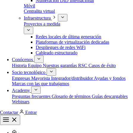
Numeración DID internacional
Móvil
Centralita virtual
Infraestructura
Proyectos a medida
Redes locales de última generación
Plataformas de virtualización dedicadas
Despliegues de redes WiFi
Cableado estructurado
Conócenos
Historia
Equipo
Nuestras garantías
RSC
Casos de éxito
Socio tecnológico
Empresas
Mayorista
Integrador/distribuidor
Ayudas y fondos
Marcas con las que trabajamos
Academy
Preguntas frecuentes
Glosario de términos
Guías descargables
Webinars
Contactar
Entrar