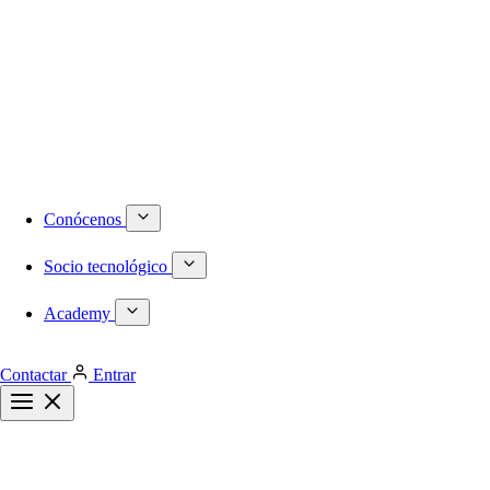
Numeración DID internacional
Móvil
Centralita virtual
Infraestructura
Proyectos a medida
Redes locales de última generación
Plataformas de virtualización dedicadas
Despliegues de redes WiFi
Cableado estructurado
Conócenos
Socio tecnológico
Academy
Contactar
Entrar