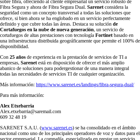
sobre fibra, ofreciendo al cliente empresarial un servicio robusto de
Fibra Segura y ahora de Fibra Segura Dual.
Sarenet
considera la
seguridad como un concepto transversal a todas las soluciones que
ofrece, si bien ahora se ha englobado en un servicio perfectamente
definido y que cubre todas las áreas. Destaca su solución
de
Cortafuegos en la nube de nueva generación
, un servicio de
cortafuegos de altas prestaciones con tecnología
Fortinet
basado en
una infraestructura distribuida geográficamente que permite el 100% de
disponibilidad.
Con
25 años
de experiencia en la prestación de servicios de TI a
empresas,
Sarenet
está en disposición de ofrecer el más amplio
abanico de soluciones para podergestionar de una manera integral
todas las necesidades de servicios TI de cualquier organización.
Más información:
https://www.sarenet.es/landings/fibra-segura-dual/
Para más información:
Alex Etxebarria
Alex.etxebarria@saremail.com
609 32 48 19
SARENET S.A.U. (
www.sarenet.es
) se ha consolidado en el ámbito
nacional como uno de los principales operadores de voz y datos para el
sector empresarial. La compañía, especializada en prestar un servicio