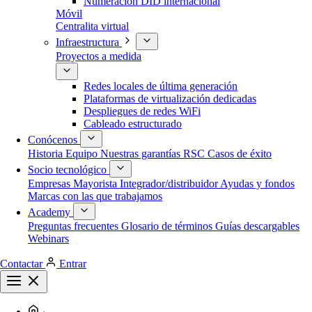
Numeración DID internacional
Móvil
Centralita virtual
Infraestructura
Proyectos a medida
Redes locales de última generación
Plataformas de virtualización dedicadas
Despliegues de redes WiFi
Cableado estructurado
Conócenos
Historia
Equipo
Nuestras garantías
RSC
Casos de éxito
Socio tecnológico
Empresas
Mayorista
Integrador/distribuidor
Ayudas y fondos
Marcas con las que trabajamos
Academy
Preguntas frecuentes
Glosario de términos
Guías descargables
Webinars
Contactar
Entrar