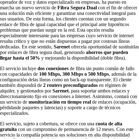
operador de voz y datos especializado en empresas, ha puesto en
marcha un nuevo servicio de
Fibra Segura Dual
con el fin de ofrecer
una solución más eficiente y garantizar una conectividad integral para
sus usuarios. De esta forma, los clientes cuentan con un segundo
enlace de fibra de igual capacidad que el principal ante hipotéticos
problemas que puedan surgir en la red. Esta opción resulta
especialmente interesante para las empresas cuyo servicio de internet
resulta crítico y que no están dispuestas a pagar por costosas líneas
dedicadas. En este sentido,
Sarenet
ofrecela oportunidad de sustituirlas
por enlaces de fibra segura dual, generando
ahorros que pueden
llegar hasta el 50%
y mejorando la disponibilidad (doble fibra).
El servicio incluye
dos conexiones
de fibra sin punto común de fallo
con capacidades de
100 Mbps, 300 Mbps o 500 Mbps
, además de la
configuración delas líneas como un back-up transparente. El cliente
también dispondrá de
2 routers preconfigurados
en régimen de
alquiler, y gestionados por
Sarenet
, para soportar ambos enlaces y
direccionamiento fijo en conexiones a Internet. Asimismo, contará con
un servicio de
monitorización en tiempo real
de enlaces (ocupación,
pérdidasde paquetes y latencias) y soporte a cargo de técnicos
especializados.
El servicio, sujeto a cobertura, se ofrece con una
cuota de alta
gratuita
con un compromiso de permanencia de 12 meses. Con este
servicio la compañía potencia sus soluciones en alta disponibilidad